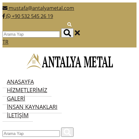
mustafa@antalyametal.com
+90 532 545 26 19
TR
ANASAYFA
HIZMETLERIMIZ
GALERI
İNSAN KAYNAKLARI
İLETIŞIM