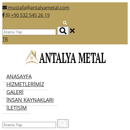
mustafa@antalyametal.com
+90 532 545 26 19
TR
ANASAYFA
HIZMETLERIMIZ
GALERI
İNSAN KAYNAKLARI
İLETIŞIM