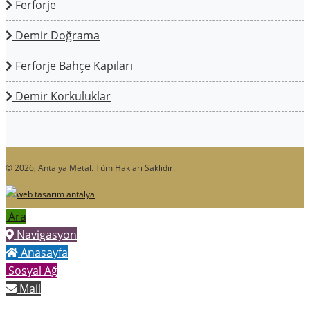
Ferforje
Demir Doğrama
Ferforje Bahçe Kapıları
Demir Korkuluklar
© 2026, Antalya Metal. Tüm Hakları Saklıdır.
Ara
Navigasyon
Anasayfa
Sosyal Ağ
Mail